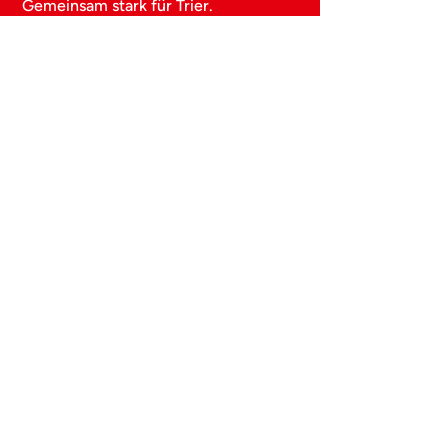
Gemeinsam stark für Trier.
Folge uns auf Instagram und Facebook.
Vorname
Nachname
Email