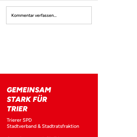
entschieden ab, die
über Pläne der
der Schuldezernen
Verwaltung
Schulgemeinschaften in
Grundschulen sind
Kommentar verfassen...
Feyen/Weismark und
Anker in Stadtteil
Heiligkreuz zu zerreißen“,...
die...
GEMEINSAM
STARK FÜR
TRIER
Trierer SPD
Stadtverband & Stadtratsfraktion