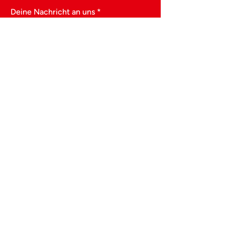
Deine Nachricht an uns
Senden
© 2026 Trierer SPD
Internetseite der Trierer SPD Stadtratsfraktion und
der Trierer SPD
Alle Rechte vorbehalten – All rights reserved
Partei
Fraktio
n