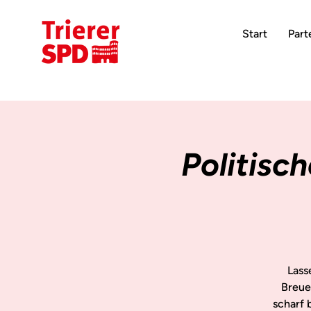
Start
Part
Politisc
Lass
Breue
scharf 