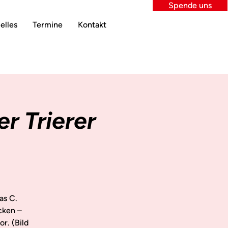
Spende uns
elles
Termine
Kontakt
r Trierer
as C.
cken –
r. (Bild