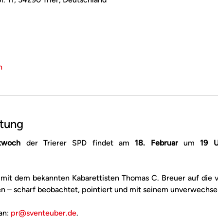
n
ltung
ttwoch
 der Trierer SPD findet am 
18. Februar
 um 
19 U
mit dem bekannten Kabarettisten Thomas C. Breuer auf die 
en – scharf beobachtet, pointiert und mit seinem unverwechs
n: 
pr@sventeuber.de
.